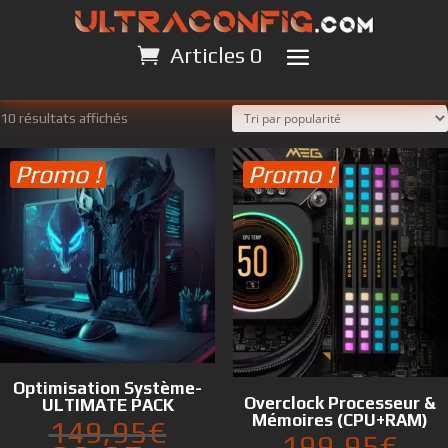
Articles 0
Articles 0
Trié
10 résultats affichés
par
Promo !
Promo !
popularité
Optimisation Système-
Overclock Processeur &
ULTIMATE PACK
Mémoires (CPU+RAM)
Le
149,95
€
Le
199,95
€