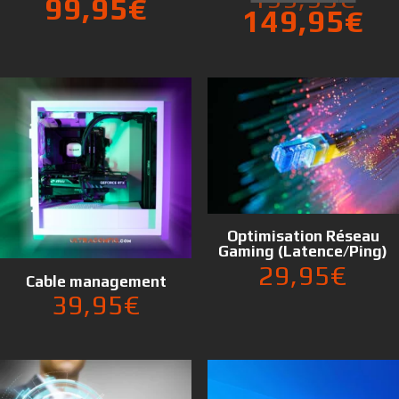
prix
99,95
€
Le
pri
149,95
€
initial
Le
prix
init
était :
pri
actuel
étai
149,95€.
ac
est :
199
est
99,95€.
14
Optimisation Réseau
Gaming (Latence/Ping)
29,95
€
Cable management
39,95
€