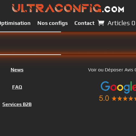
Articles 0
Articles 0
Optimisation
Optimisation
Nos configs
Nos configs
Contact
Contact
ilisez le panneau de navigation ci-dessus pour localiser l'article.
News
Voir ou Déposer Avis
FAQ
Services B2B