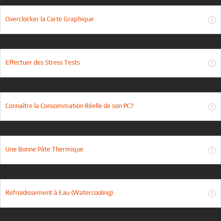
Overclocker la Carte Graphique
Effectuer des Stress Tests
Connaître la Consommation Réelle de son PC?
Une Bonne Pâte Thermique
Refroidissement à Eau (Watercooling)