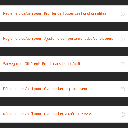
Régler le bios/uefi pour : Profiter de Toutes Les Fonctionnalités
Régler le bios/uefi pour : Ajuster le Comportement des Ventilateurs
Sauvegarder Différents Profils dans le bios/uefi
Régler le bios/uefi pour : Overclocker Le processeur
Régler le bios/uefi pour : Overclocker la Mémoire RAM