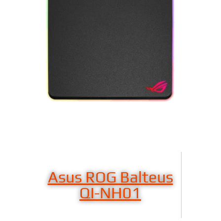
Asus ROG Balteus
QI-NH01