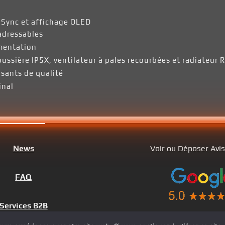
 Sync et affichage OLED
adressables
imentation
ussière IP5X, ventilateur à pales recourbées et radiateur 
sants de qualité
inal
News
Voir ou Déposer Avi
FAQ
Services B2B