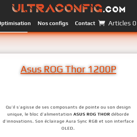
Articles 0
Articles 0
Optimisation
Optimisation
Nos configs
Nos configs
Contact
Contact
Asus ROG Thor 1200P
Asus ROG Thor 1200P
Qu’il s’agisse de ses composants de pointe ou son design
unique, le bloc d’alimentation
ASUS ROG THOR
déborde
d’innovations. Son éclairage Aura Sync RGB et son interface
OLED.