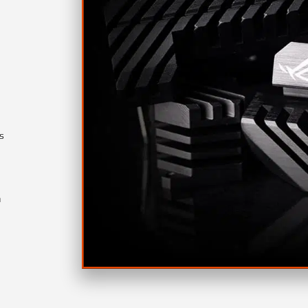
s
n
a