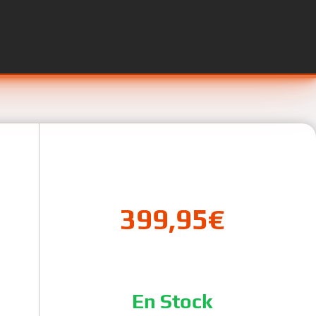
399,95
€
En Stock