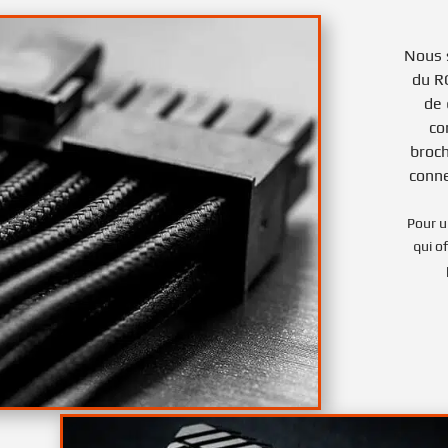
Nous 
du R
de 
co
broch
conne
Pour u
qui o