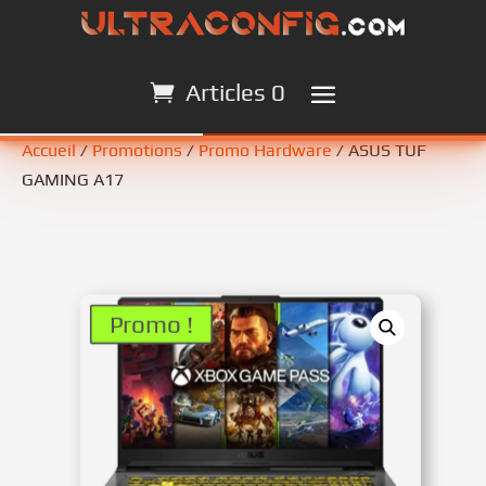
Articles 0
Articles 0
Accueil
/
Promotions
/
Promo Hardware
/ ASUS TUF
GAMING A17
Promo !