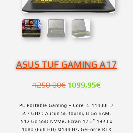
ASUS TUF GAMING A17
Le
Le
1250,00
€
1099,95
€
prix
prix
initial
actuel
PC Portable Gaming – Core i5 11400H /
était :
est :
2.7 GHz : Aucun SE fourni, 8 Go RAM,
1250,00€.
1099,95€
512 Go SSD NVMe, Ecran 17.3″ 1920 x
1080 (Full HD) @144 Hz, GeForce RTX