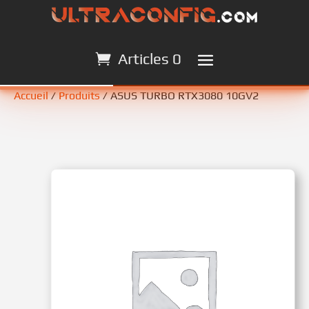
Articles 0
Articles 0
Accueil
/
Produits
/ ASUS TURBO RTX3080 10GV2