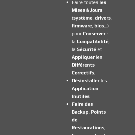
Faire toutes
les
Mises à Jours
(
système
,
drivers
,
firmware
,
bios
…)
pour
Conserver
:
la
Compatibilité
,
la
Sécurité
et
Appliquer
les
Différents
Correctifs
.
Désinstaller
les
Application
Inutiles
Faire des
Backup
,
Points
de
Restaurations
,