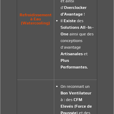
et ainsi
d’
Overclocker
d’Avantage
!
Refroidissement
à Eau
Il
Existe
des
(Watercooling)
Solutions
All
–
In
–
One
ainsi que des
conceptions
d’avantage
Artisanales
et
Plus
Performantes.
On reconnait un
Bon Ventilateur
à : des
CFM
Elevés
(
Force de
Poussée
) et des