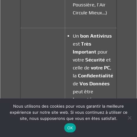
Poussière, l’Air
Circule Mieux…)
Un
bon Antivirus
est
Très
Important
pour
votre
Sécurité
et
celle de
votre PC
,
la
Confidentialité
de
Vos
Données
peut être
Impactée
.
Nous utilisons des cookies pour vous garantir la meilleure
Des
expérience sur notre site web. Si vous continuez à utiliser ce
Ralentissements
site, nous supposerons que vous en êtes satisfait.
Un Bon
Peuvent
Antivirus
OK
Apparaîtrent