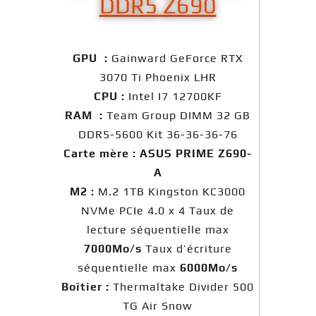
DDR5 Z690
GPU :
Gainward GeForce RTX
3070 Ti Phoenix LHR
CPU :
Intel I7 12700KF
RAM :
Team Group DIMM 32 GB
DDR5-5600 Kit 36-36-36-76
Carte mère :
ASUS PRIME Z690-
A
M2 :
M.2 1TB Kingston KC3000
NVMe PCIe 4.0 x 4 Taux de
lecture séquentielle max
7000
Mo/s
Taux d’écriture
séquentielle max
6000
Mo/s
Boîtier :
Thermaltake Divider 500
TG Air Snow