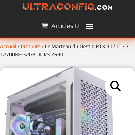
Articles 0
Articles 0
Accueil
/
Produits
/ Le Marteau du Destin RTX 3070Ti-i7
12700KF-32GB DDR5 Z690