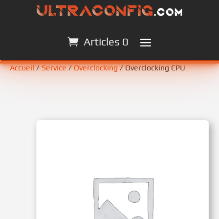
Articles 0
Articles 0
Accueil
/
Service
/
Overclocking
/ Overclocking CPU