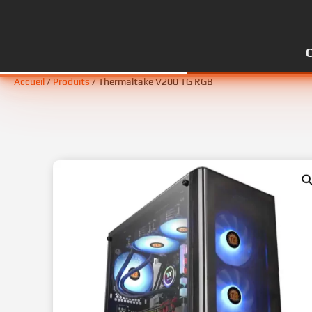
Accueil
/
Produits
/ Thermaltake V200 TG RGB