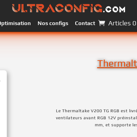
Articles 0
Articles 0
Optimisation
Optimisation
Nos configs
Nos configs
Contact
Contact
Thermal
Le Thermaltake V200 TG RGB est livré
ventilateurs avant RGB 12V préinstal
mm, et supporte le